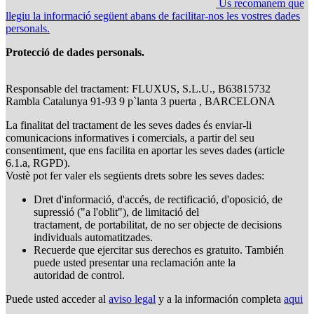
Us recomanem que
llegiu la informació següent abans de facilitar-nos les vostres dades
personals.
Protecció de dades personals.
Responsable del tractament: FLUXUS, S.L.U., B63815732
Rambla Catalunya 91-93 9 p`lanta 3 puerta , BARCELONA
La finalitat del tractament de les seves dades és enviar-li
comunicacions informatives i comercials, a partir del seu
consentiment, que ens facilita en aportar les seves dades (article
6.1.a, RGPD).
Vostè pot fer valer els següents drets sobre les seves dades:
Dret d'informació, d'accés, de rectificació, d'oposició, de
supressió ("a l'oblit"), de limitació del
tractament, de portabilitat, de no ser objecte de decisions
individuals automatitzades.
Recuerde que ejercitar sus derechos es gratuito. También
puede usted presentar una reclamación ante la
autoridad de control.
Puede usted acceder al
aviso legal
y a la información completa
aqui