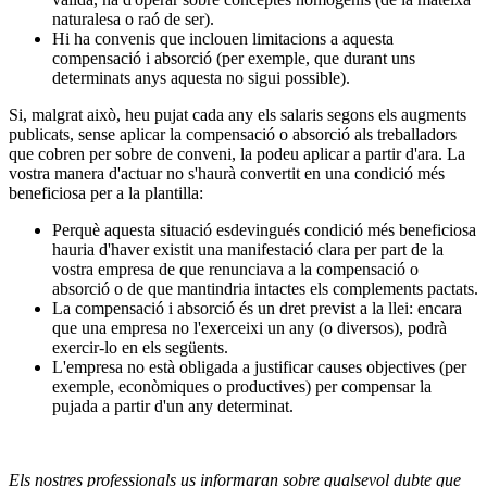
naturalesa o raó de ser).
Hi ha convenis que inclouen limitacions a aquesta
compensació i absorció (per exemple, que durant uns
determinats anys aquesta no sigui possible).
Si, malgrat això, heu pujat cada any els salaris segons els augments
publicats, sense aplicar la compensació o absorció als treballadors
que cobren per sobre de conveni, la podeu aplicar a partir d'ara. La
vostra manera d'actuar no s'haurà convertit en una condició més
beneficiosa per a la plantilla:
Perquè aquesta situació esdevingués condició més beneficiosa
hauria d'haver existit una manifestació clara per part de la
vostra empresa de que renunciava a la compensació o
absorció o de que mantindria intactes els complements pactats.
La compensació i absorció és un dret previst a la llei: encara
que una empresa no l'exerceixi un any (o diversos), podrà
exercir-lo en els següents.
L'empresa no està obligada a justificar causes objectives (per
exemple, econòmiques o productives) per compensar la
pujada a partir d'un any determinat.
Els nostres professionals us informaran sobre qualsevol dubte que