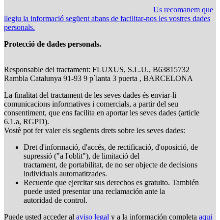
Us recomanem que
llegiu la informació següent abans de facilitar-nos les vostres dades
personals.
Protecció de dades personals.
Responsable del tractament: FLUXUS, S.L.U., B63815732
Rambla Catalunya 91-93 9 p`lanta 3 puerta , BARCELONA
La finalitat del tractament de les seves dades és enviar-li
comunicacions informatives i comercials, a partir del seu
consentiment, que ens facilita en aportar les seves dades (article
6.1.a, RGPD).
Vostè pot fer valer els següents drets sobre les seves dades:
Dret d'informació, d'accés, de rectificació, d'oposició, de
supressió ("a l'oblit"), de limitació del
tractament, de portabilitat, de no ser objecte de decisions
individuals automatitzades.
Recuerde que ejercitar sus derechos es gratuito. También
puede usted presentar una reclamación ante la
autoridad de control.
Puede usted acceder al
aviso legal
y a la información completa
aqui