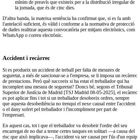
mínim de preavís que existeix per a la distribució irregular de
la jornada, que és de cinc dies.
D'altra banda, la mateixa sentència ha confirmat que, si es fa amb
l'antelació suficient, és vàlid i conforme a la normativa de protecció
de dades realitzar aquesta convocatòria per mitjans electrònics, com
WhatsApp o correu electrònic.
Accident i recàrrec
Si es produeix un accident de treball per falta de mesures de
seguretat, a més de sancionar-se a l'empresa, se li imposa un recàrrec
de prestacions. Però què succeeix si ha estat el treballador qui ha
incomplert una mesura de seguretat? Doncs bé, segons el Tribunal
Superior de Justícia de Madrid [TSJ Madrid 08-05-2025], el recàrrec
es pot aplicar fins i tot si un treballador desobeeix ordres, sempre
que aquesta desobediència no trenqui el nexe causal entre l'accident
o el dany sofert pel treballador i l'incompliment per part de
l'empresari.
En aquest cas, tot i que el treballador va desobeir l'ordre del seu
encarregat de no dur a terme certes tasques en solitari —a causa del
risc que això implicava—, l'accident va ser causat per l'ús d'un equip