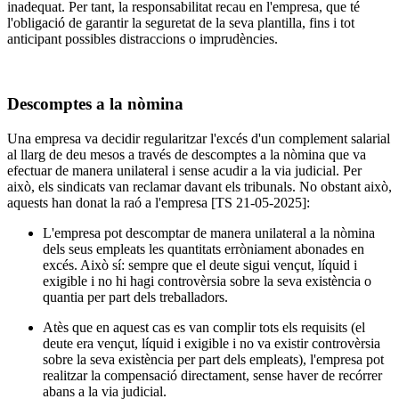
inadequat. Per tant, la responsabilitat recau en l'empresa, que té
l'obligació de garantir la seguretat de la seva plantilla, fins i tot
anticipant possibles distraccions o imprudències.
Descomptes a la nòmina
Una empresa va decidir regularitzar l'excés d'un complement salarial
al llarg de deu mesos a través de descomptes a la nòmina que va
efectuar de manera unilateral i sense acudir a la via judicial. Per
això, els sindicats van reclamar davant els tribunals. No obstant això,
aquests han donat la raó a l'empresa [TS 21-05-2025]:
L'empresa pot descomptar de manera unilateral a la nòmina
dels seus empleats les quantitats erròniament abonades en
excés. Això sí: sempre que el deute sigui vençut, líquid i
exigible i no hi hagi controvèrsia sobre la seva existència o
quantia per part dels treballadors.
Atès que en aquest cas es van complir tots els requisits (el
deute era vençut, líquid i exigible i no va existir controvèrsia
sobre la seva existència per part dels empleats), l'empresa pot
realitzar la compensació directament, sense haver de recórrer
abans a la via judicial.